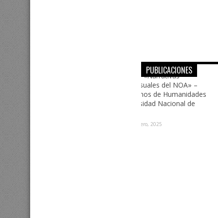
PUBLICACIONES
Iván Morales: Hollywood
cine argentino. Viajes,
prácticas estéticas, gén
imaginarios (1933-1942)
14 marzo, 2022