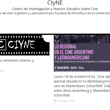
CIyNE
Centro de Investigación y Nuevos Estudios sobre Cine
ria del Arte Argentino y Latinoamericano Facultad de Filosofía y Letras Universi
Ciclo de encuentros: Caminos de 
Sur. Lo regional en el cine argenti
latinoamericano
de junio: “Recreando el cine
14 mayo, 2021
e. Entre la gestión cultural y la
ón cinematográfica.” Diálogo entre
ombetta y Miguel Monforte.
2021