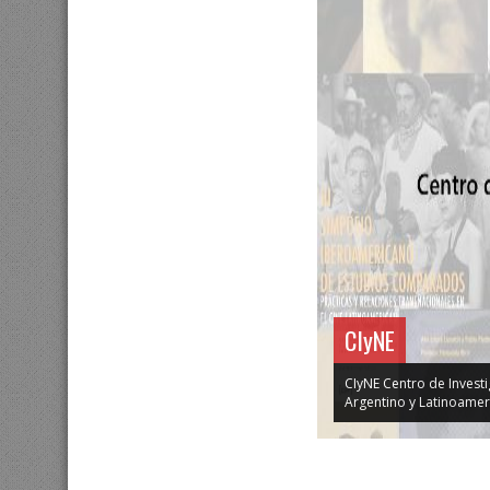
CIyNE
CIyNE Centro de Investi
Argentino y Latinoameri