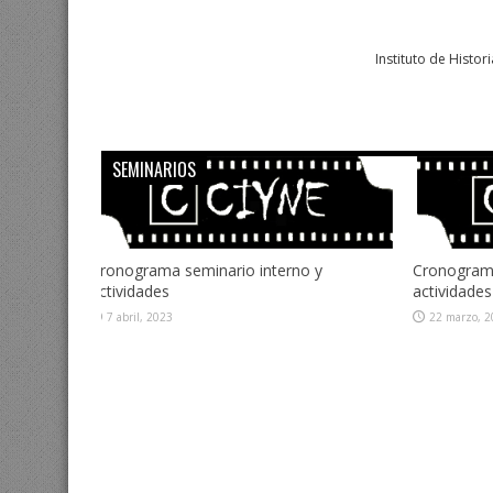
Instituto de Histo
SEMINARIOS
Lunes 23 de agosto 18 hs. «La
Lunes 14 
construcción fílmica de una identidad
marplatens
serrana. Durango en el cine de Juan
realizaci
Antonio de la Riva». Diálogo entre Álvaro
Jimena Tr
Vázquez Mantecón y Juan Antonio de la
14 mayo, 
Riva.
14 mayo, 2021