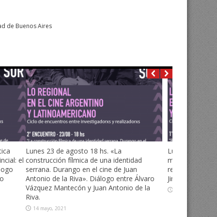
dad de Buenos Aires
Norte a
no y
Lunes 9 de noviembre: Paola Castillo
(Directora de cine – CCDocumental) y
Mónica Villarroel Márquez (Investigadora y
gestora cultural – Cineteca Nacional de
Chile)
12 octubre, 2020