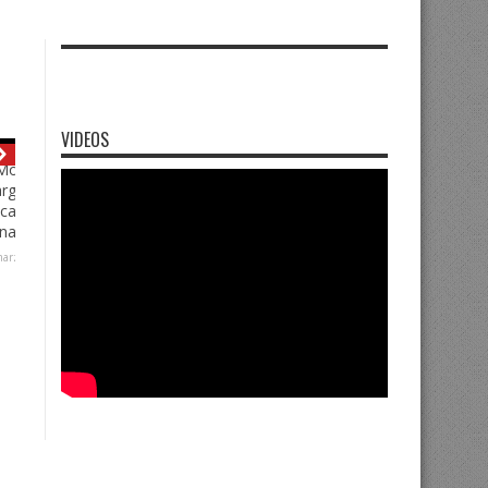
VIDEOS
ra.
s