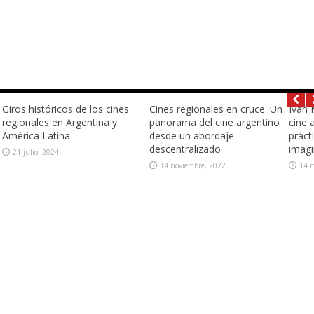
 en el
Jorge Sala: Escenas de ruptu
Relaciones entre el cine y el
eros e
teatro argentinos de los año
sesenta
14 marzo, 2021
Fabián Soberón: El viaje
inmóvil. Cine del norte
argentino
11 marzo, 2022