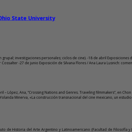
Ohio State University
 grupal; investigaciones personales; ciclos de cine). -18 de abril Exposiciones
ossalter -27 de junio Exposición de Silvana Flores / Ana Laura Lusnich: coment
il – López, Ana, “Crossing Nations and Genres. Traveling filmmakers”, en Chon
olanda Minerva, «La construcción transnacional del cine mexicano, un estudio d
ituto de Historia del Arte Argentino y Latinoamericano (Facultad de Filosofía 