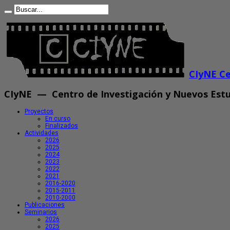
CIyNE Ce
CIyNE — Centro de Investigación y Nuevos Estu
Proyectos
En curso
Finalizados
Actividades
2026
2025
2024
2023
2022
2021
2016-2020
2015-2011
2010-2000
Publicaciones
Seminarios
2026
2025